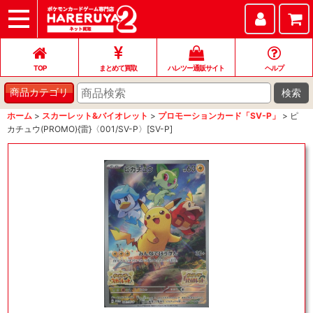
TOP
まとめて買取
ハレツー通販サイト
ヘルプ
お問い合わせ
TOP
まとめて買取
ハレツー通販サイト
ヘルプ
検索
商品カテゴリ
ホーム
>
スカーレット&バイオレット
>
プロモーションカード「SV-P」
>
ピ
カチュウ(PROMO){雷}〈001/SV-P〉[SV-P]